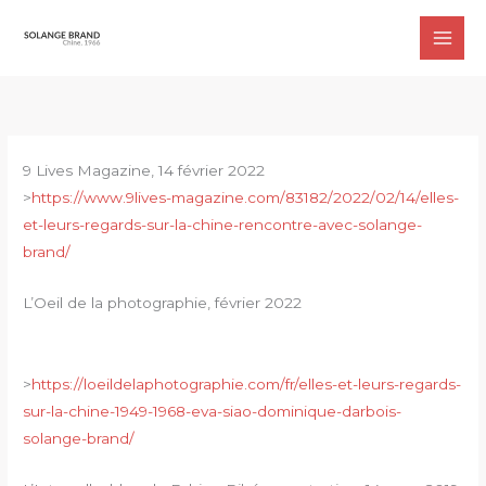
Aller
au
contenu
9 Lives Magazine, 14 février 2022
>
https://www.9lives-magazine.com/83182/2022/02/14/elles-
et-leurs-regards-sur-la-chine-rencontre-avec-solange-
brand/
L’Oeil de la photographie, février 2022
>
https://loeildelaphotographie.com/fr/elles-et-leurs-regards-
sur-la-chine-1949-1968-eva-siao-dominique-darbois-
solange-brand/