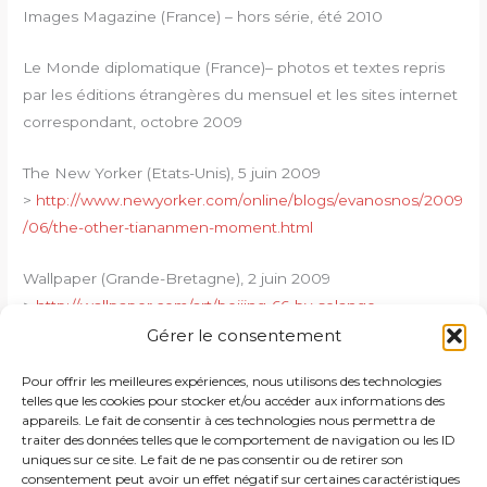
Images Magazine (France) – hors série, été 2010
Le Monde diplomatique (France)– photos et textes repris
par les éditions étrangères du mensuel et les sites internet
correspondant, octobre 2009
The New Yorker (Etats-Unis), 5 juin 2009
>
http://www.newyorker.com/online/blogs/evanosnos/2009
/06/the-other-tiananmen-moment.html
Wallpaper (Grande-Bretagne), 2 juin 2009
>
http://wallpaper.com/art/beijing-66-by-solange-
brand/3390
Gérer le consentement
Pour offrir les meilleures expériences, nous utilisons des technologies
Revue Fotografia n°28 (Pologne) – article de Bogdan
telles que les cookies pour stocker et/ou accéder aux informations des
Konopka, 2009
appareils. Le fait de consentir à ces technologies nous permettra de
traiter des données telles que le comportement de navigation ou les ID
uniques sur ce site. Le fait de ne pas consentir ou de retirer son
La Stampa
–
Supplément hebdomadaire Specchio n° 521
consentement peut avoir un effet négatif sur certaines caractéristiques