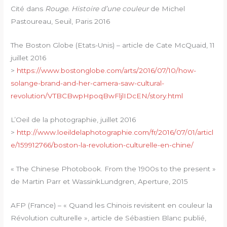
Cité dans
Rouge. Histoire d’une couleur
de Michel
Pastoureau, Seuil, Paris 2016
The Boston Globe (Etats-Unis) – article de Cate McQuaid, 11
juillet 2016
>
https://www.bostonglobe.com/arts/2016/07/10/how-
solange-brand-and-her-camera-saw-cultural-
revolution/VTBCBwpHpoqBwFljlIDcEN/story.html
L’Oeil de la photographie, juillet 2016
>
http://www.loeildelaphotographie.com/fr/2016/07/01/articl
e/159912766/boston-la-revolution-culturelle-en-chine/
« The Chinese Photobook. From the 1900s to the present »
de Martin Parr et WassinkLundgren, Aperture, 2015
AFP (France) – « Quand les Chinois revisitent en couleur la
Révolution culturelle », article de Sébastien Blanc publié,